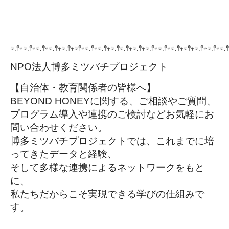
𖡼.𖤣𖥧𖡼.𖤣𖥧𖡼.𖤣𖥧𖡼.𖤣𖥧𖡼.𖤣𖥧𖡼𖤣𖥧𖡼.𖤣𖥧𖡼.𖤣𖥧𖡼.𖤣𖡼.𖤣𖥧𖡼.𖤣𖥧𖡼.𖤣𖥧𖡼.𖤣𖥧𖡼.𖤣𖥧𖡼𖤣𖥧𖡼.𖤣𖥧𖡼.𖤣𖥧𖡼.𖤣
NPO法人博多ミツバチプロジェクト
【自治体・教育関係者の皆様へ】
BEYOND HONEYに関する、ご相談やご質問、
プログラム導入や連携のご検討などお気軽にお
問い合わせください。
博多ミツバチプロジェクトでは、これまでに培
ってきたデータと経験、
そして多様な連携によるネットワークをもと
に、
私たちだからこそ実現できる学びの仕組みで
す。