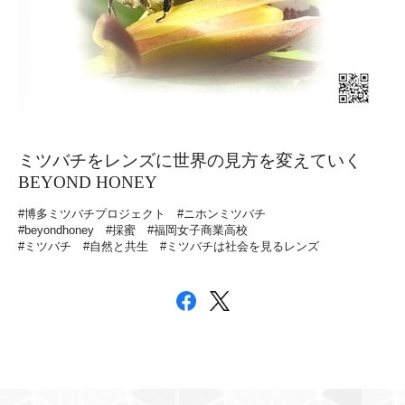
ミツバチをレンズに世界の見方を変えていく
BEYOND HONEY
#博多ミツバチプロジェクト
#ニホンミツバチ
#beyondhoney
#採蜜
#福岡女子商業高校
#ミツバチ
#自然と共生
#ミツバチは社会を見るレンズ