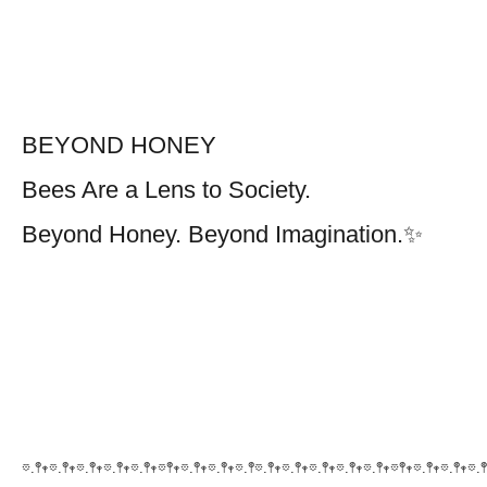
BEYOND HONEY
Bees Are a Lens to Society.
Beyond Honey. Beyond Imagination.
✨
𖡼.𖤣𖥧𖡼.𖤣𖥧𖡼.𖤣𖥧𖡼.𖤣𖥧𖡼.𖤣𖥧𖡼𖤣𖥧𖡼.𖤣𖥧𖡼.𖤣𖥧𖡼.𖤣𖡼.𖤣𖥧𖡼.𖤣𖥧𖡼.𖤣𖥧𖡼.𖤣𖥧𖡼.𖤣𖥧𖡼𖤣𖥧𖡼.𖤣𖥧𖡼.𖤣𖥧𖡼.𖤣