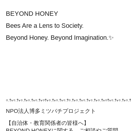
BEYOND HONEY
Bees Are a Lens to Society.
Beyond Honey. Beyond Imagination.
✨
𖡼.𖤣𖥧𖡼.𖤣𖥧𖡼.𖤣𖥧𖡼.𖤣𖥧𖡼.𖤣𖥧𖡼𖤣𖥧𖡼.𖤣𖥧𖡼.𖤣𖥧𖡼.𖤣𖡼.𖤣𖥧𖡼.𖤣𖥧𖡼.𖤣𖥧𖡼.𖤣𖥧𖡼.𖤣𖥧𖡼𖤣𖥧𖡼.𖤣𖥧𖡼.𖤣𖥧𖡼.𖤣
NPO法人博多ミツバチプロジェクト
【自治体・教育関係者の皆様へ】
BEYOND HONEYに関する、ご相談やご質問、