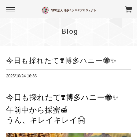
Blog
今日も採れたて❣️博多ハニー🐝✨
2025/10/24 16:36
今日も採れたて❣️博多ハニー🐝✨
午前中から採蜜🍯
うん、キレイキレイ🤗