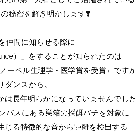
その秘密を解き明かします
❣️
を仲間に知らせる際に
 dance）」をすることが知られたのは
研究はノーベル生理学・医学賞を受賞）です
りダンスから、
かは長年明らかになっていませんでし
ャンパスにある巣箱の採餌バチを対象に
生じる特徴的な音から距離を検出する