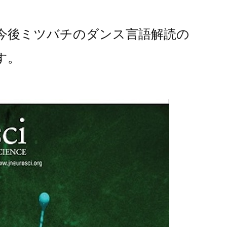
。
今後ミツバチのダンス言語解読の
す。