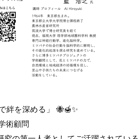
絆を深める」 🐝🍯✨
学術顧問
研究の第一人者としてご活躍されてい