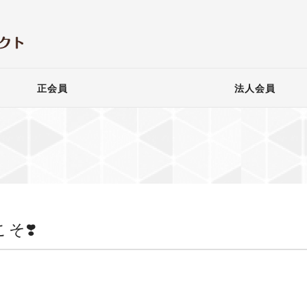
正会員
法人会員
そ❣️