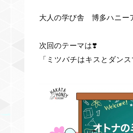
大人の学び舎
博多ハニーア
次回のテーマは❣️
「ミツバチはキスとダンスで