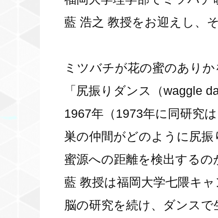
藍 浩之 教授をお迎えし、
ミツバチが花の蜜のありか
「尻振りダンス（waggle
1967年（1973年に同
巣の仲間がどのように尻振
蜜源への距離を検出するの
藍 教授は福岡大学七隈キ
脳の研究を続け、ダンスで