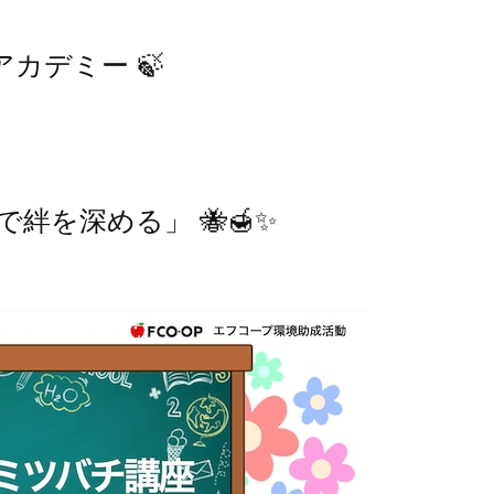
カデミー 🍃
絆を深める」 🐝🍯✨