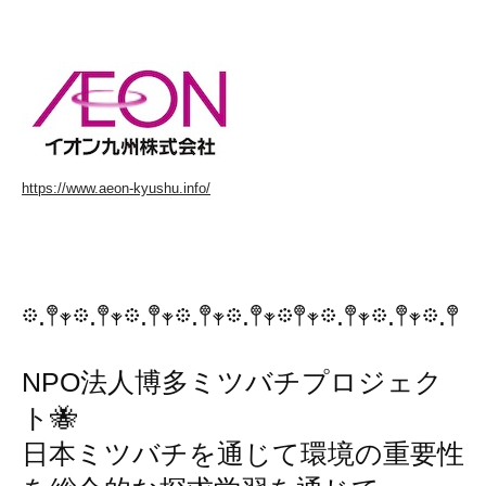
https://www.aeon-kyushu.info/
𖡼.𖤣𖥧𖡼.𖤣𖥧𖡼.𖤣𖥧𖡼.𖤣𖥧𖡼.𖤣𖥧𖡼𖤣𖥧𖡼.𖤣𖥧𖡼.𖤣𖥧𖡼.𖤣
NPO法人博多ミツバチプロジェク
ト🐝
日本ミツバチを通じて環境の重要性