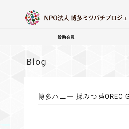
賛助会員
Blog
博多ハニー 採みつ🍯OREC G