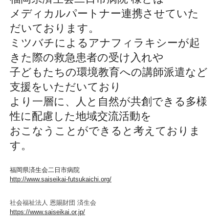
メディカルパートナー連携
させていた
だいております。
⁡ミツバチによるアナフィラキシーが起
きた際の
救急患者の受け入れや
子どもたちの環境教育への講師派遣など
支援をいただいており
より一層に、人と自然が共創できる多様
性に配慮した
地域交流活動を
おこなうことが
できると
考えておりま
す。
福岡県済生会二日市病院
http://www.saiseikai-futsukaichi.org/
社会福祉法人 恩賜財団 済生会
https://www.saiseikai.or.jp/